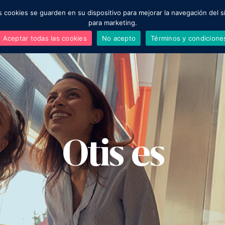
as cookies se guarden en su dispositivo para mejorar la navegación del si
Inicio
Cotiza aquí
Acerca de
para marketing.
Aceptar todas las cookies
No acepto
Términos y condicione
Regístrate aquí para una asesoría gratuita
Otis es