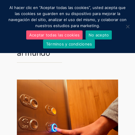
Al hacer clic en “Aceptar todas las cookies”, usted acepta que
Moviendo al mundo
las cookies se guarden en su dispositivo para mejorar la
navegación del sitio, analizar el uso del mismo, y colaborar con
nuestros estudios para marketing.
Regístrate aquí para una asesoría gratuita
Aceptar todas las cookies
No acepto
Resultados para:
moviendo
Términos y condiciones
al mundo