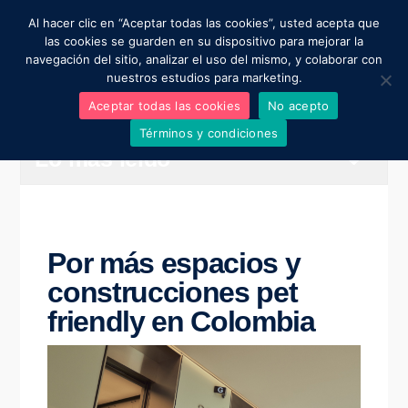
Al hacer clic en “Aceptar todas las cookies”, usted acepta que
Moviendo al mundo
las cookies se guarden en su dispositivo para mejorar la
navegación del sitio, analizar el uso del mismo, y colaborar con
nuestros estudios para marketing.
Regístrate aquí para una asesoría gratuita
Aceptar todas las cookies
No acepto
Términos y condiciones
Lo más leido
Por más espacios y
construcciones pet
friendly en Colombia